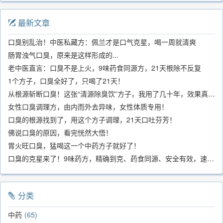
最新文章
口臭别乱治！中医私藏方：佩兰才是口气克星，喝一周就清爽
肠胃浊气口臭，原来是这样形成的...
老中医直言：口臭不是上火，9味药食同源方，21天根除不反复
1个方子，口臭全好了，只喝了21天！
从根源斩断口臭！这张“清源除臭饮”方子，我用了几十年，效果真不错
女性口臭调理方，由内而外去异味，女性体质专用！
口臭的根源找到了，用这个方子调理，21天口吐芬芳！
佛说口臭的原因，看完恍然大悟！
胃火旺口臭，猛喝这一个中药方子就好了！
口臭的克星来了！9味药方，精确到克、药食同源、安全有效，速看！
分类
中药
65