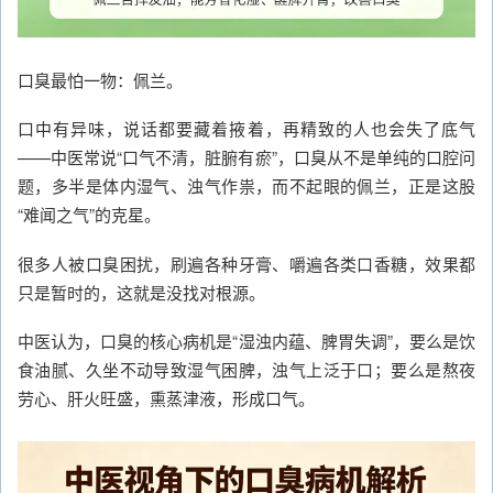
口臭最怕一物：佩兰。
口中有异味，说话都要藏着掖着，再精致的人也会失了底气
——中医常说“口气不清，脏腑有瘀”，口臭从不是单纯的口腔问
题，多半是体内湿气、浊气作祟，而不起眼的佩兰，正是这股
“难闻之气”的克星。
很多人被口臭困扰，刷遍各种牙膏、嚼遍各类口香糖，效果都
只是暂时的，这就是没找对根源。
中医认为，口臭的核心病机是“湿浊内蕴、脾胃失调”，要么是饮
食油腻、久坐不动导致湿气困脾，浊气上泛于口；要么是熬夜
劳心、肝火旺盛，熏蒸津液，形成口气。